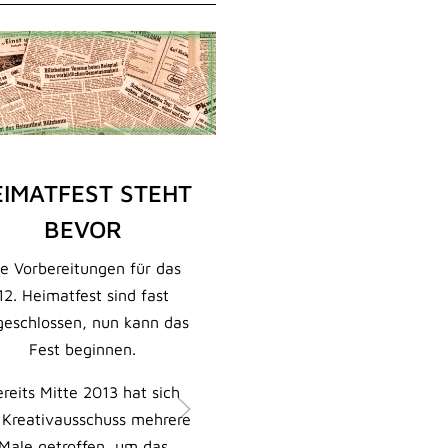
EIMATFEST STEHT
BESONDER
BEVOR
EVENT ZU
HEIMATFES
e Vorbereitungen für das
12. Heimatfest sind fast
ERÖFFNUN
geschlossen, nun kann das
Für die offizielle Erö
Fest beginnen.
des Heimatfestes hat s
reits Mitte 2013 hat sich
Kulturgemeinde in d
 Kreativausschuss mehrere
Jahr etwas Besond
Male getroffen, um das