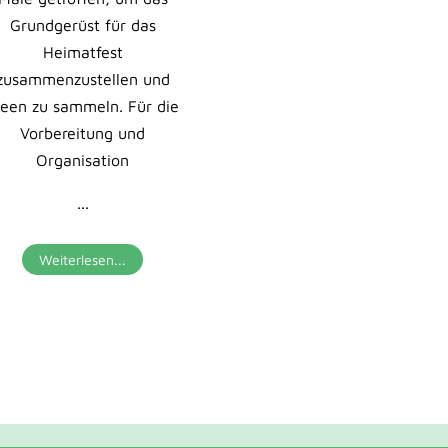
einfallen lassen. In An
Grundgerüst für das
an das Festmott
Heimatfest
„Lebendiges Rülzhei
zusammenzustellen und
zeigen Farbe“ wird ni
deen zu sammeln. Für die
die Mittlere Ortsst
Vorbereitung und
mehrere Wochen lang 
Organisation
buntes Fahnenme
getaucht, auch
...
...
Weiterlesen...
Weiterlesen...