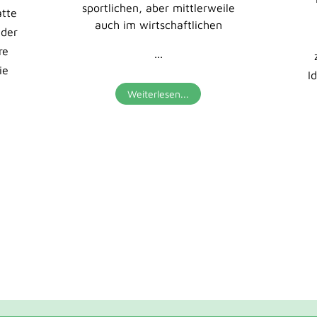
sportlichen, aber mittlerweile
tte
auch im wirtschaftlichen
 der
re
...
ie
I
Weiterlesen...