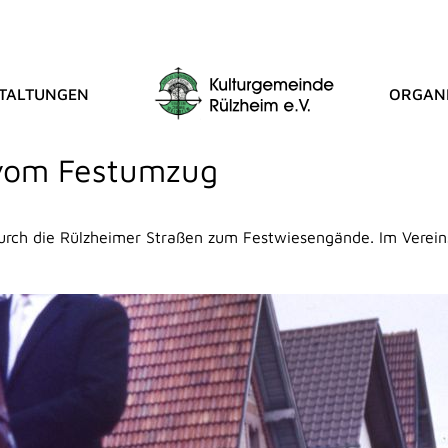
TALTUNGEN
ORGANI
T HISTORIE
 vom Festumzug
durch die Rülzheimer Straßen zum Festwiesengände. Im Verein