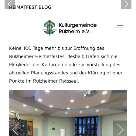
HEIMATFEST BLOG
Infoabend zum Heimatfest
Mobile Menu Toggle
Off-Can
Erstellt: 07. März 2024
Keine 100 Tage mehr bis zur Eröffnung des
Rülzheimer Heimatfestes, deshalb trafen sich die
Mitglieder der Kulturgemeinde zur Vorstellung des
aktuellen Planungsstandes und der Klärung offener
Punkte im Rülzheimer Ratssaal.